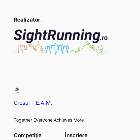
Realizator
:
Crosul T.E.A.M.
Together Everyone Achieves More
Competiție
Înscriere