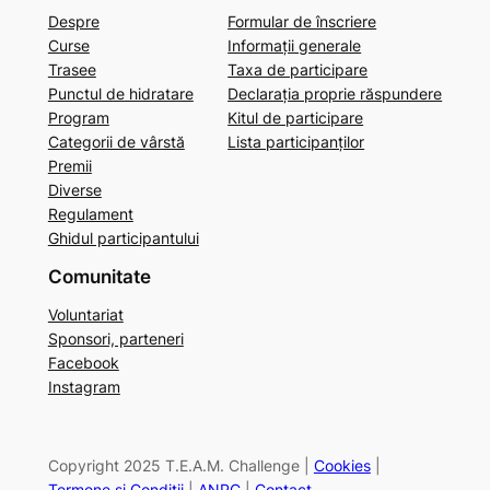
Despre
Formular de înscriere
Curse
Informații generale
Trasee
Taxa de participare
Punctul de hidratare
Declarația proprie răspundere
Program
Kitul de participare
Categorii de vârstă
Lista participanților
Premii
Diverse
Regulament
Ghidul participantului
Comunitate
Voluntariat
Sponsori, parteneri
Facebook
Instagram
Copyright 2025 T.E.A.M. Challenge |
Cookies
|
Termene și Condiții
|
ANPC
|
Contact