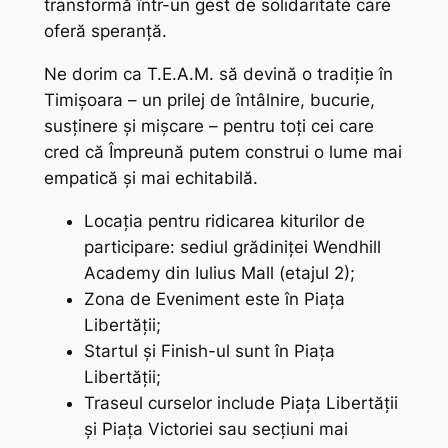
transformă într-un gest de solidaritate care
oferă speranță.
Ne dorim ca T.E.A.M. să devină o tradiție în
Timișoara – un prilej de întâlnire, bucurie,
susținere și mișcare – pentru toți cei care
cred că Împreună putem construi o lume mai
empatică și mai echitabilă.
Locația pentru ridicarea kiturilor de
participare: sediul grădiniței Wendhill
Academy din Iulius Mall (etajul 2);
Zona de Eveniment este în Piața
Libertății;
Startul și Finish-ul sunt în Piața
Libertății;
Traseul curselor include Piața Libertății
și Piața Victoriei sau secțiuni mai