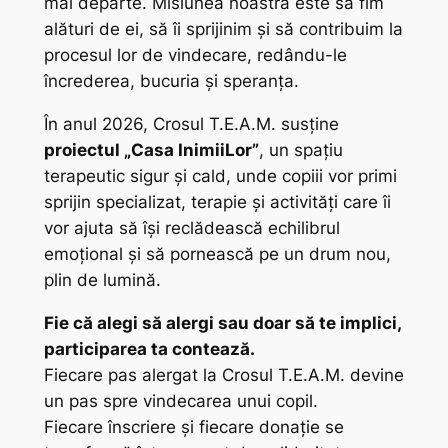
mai departe. Misiunea noastră este să fim
alături de ei, să îi sprijinim și să contribuim la
procesul lor de vindecare, redându-le
încrederea, bucuria și speranța.
În anul 2026, Crosul T.E.A.M. susține
proiectul „Casa InimiiLor”
, un spațiu
terapeutic sigur și cald, unde copiii vor primi
sprijin specializat, terapie și activități care îi
vor ajuta să își reclădească echilibrul
emoțional și să pornească pe un drum nou,
plin de lumină.
Fie că alegi să alergi sau doar să te implici,
participarea ta contează.
Fiecare pas alergat la Crosul T.E.A.M. devine
un pas spre vindecarea unui copil.
Fiecare înscriere și fiecare donație se